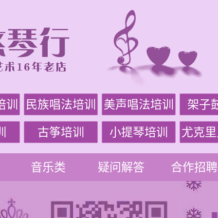
培训
民族唱法培训
美声唱法培训
架子
训
古筝培训
小提琴培训
尤克里
音乐类
疑问解答
合作招聘