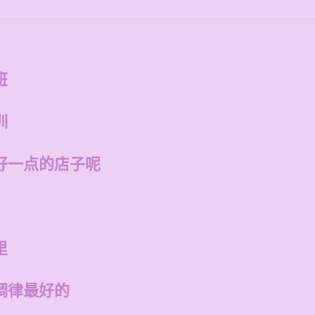
班
训
好一点的店子呢
里
调律最好的