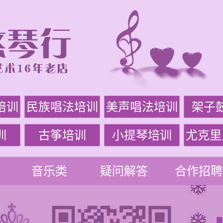
培训
民族唱法培训
美声唱法培训
架子
训
古筝培训
小提琴培训
尤克里
音乐类
疑问解答
合作招聘