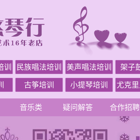
培训
民族唱法培训
美声唱法培训
架子
训
古筝培训
小提琴培训
尤克里
音乐类
疑问解答
合作招聘