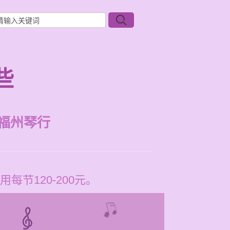
些
福州琴行
节120-200元。