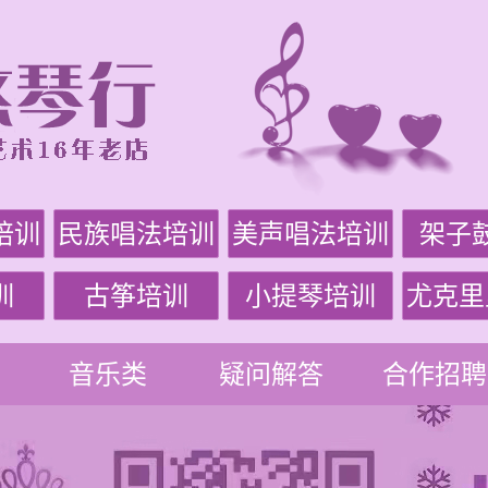
培训
民族唱法培训
美声唱法培训
架子
训
古筝培训
小提琴培训
尤克里
音乐类
疑问解答
合作招聘