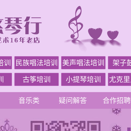
培训
民族唱法培训
美声唱法培训
架子
训
古筝培训
小提琴培训
尤克里
音乐类
疑问解答
合作招聘