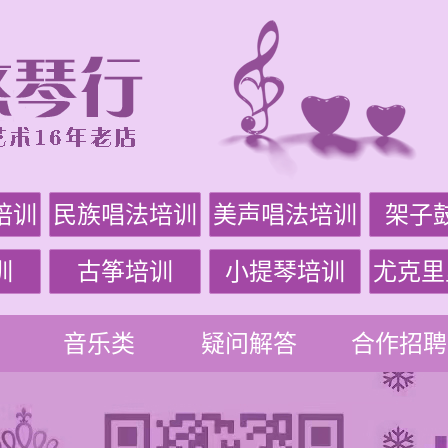
培训
民族唱法培训
美声唱法培训
架子
训
古筝培训
小提琴培训
尤克里
音乐类
疑问解答
合作招聘