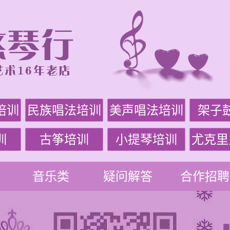
培训
民族唱法培训
美声唱法培训
架子
训
古筝培训
小提琴培训
尤克里
音乐类
疑问解答
合作招聘