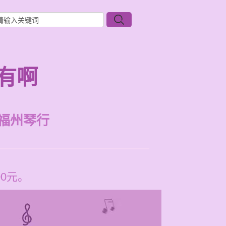
有啊
福州琴行
0元。