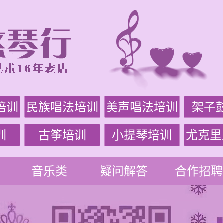
培训
民族唱法培训
美声唱法培训
架子
训
古筝培训
小提琴培训
尤克里
音乐类
疑问解答
合作招聘