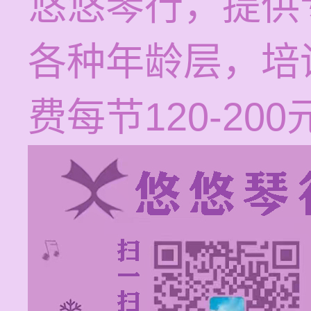
悠悠琴行，提供
各种年龄层，培
费每节120-200