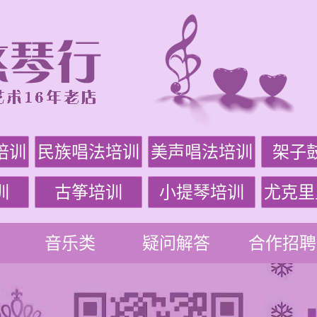
培训
民族唱法培训
美声唱法培训
架子
训
古筝培训
小提琴培训
尤克里
音乐类
疑问解答
合作招聘