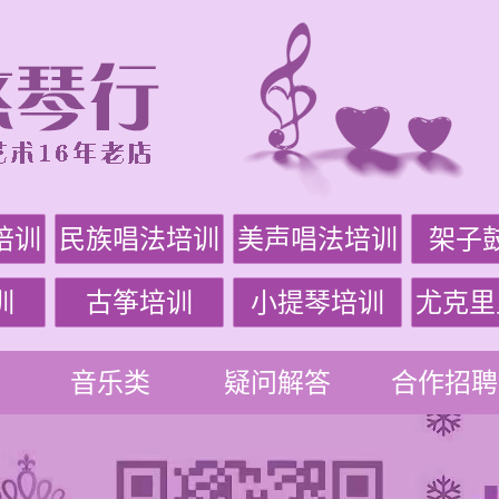
培训
民族唱法培训
美声唱法培训
架子
训
古筝培训
小提琴培训
尤克里
音乐类
疑问解答
合作招聘