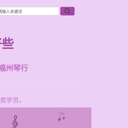
好些
福州琴行
类学员。