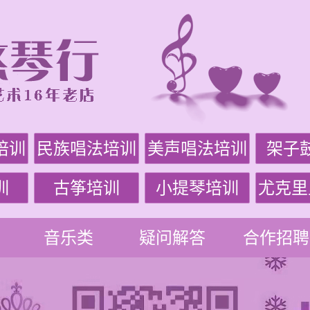
培训
民族唱法培训
美声唱法培训
架子
训
古筝培训
小提琴培训
尤克里
音乐类
疑问解答
合作招聘