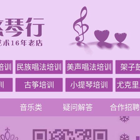
培训
民族唱法培训
美声唱法培训
架子
训
古筝培训
小提琴培训
尤克里
音乐类
疑问解答
合作招聘